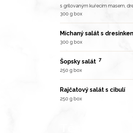
s grilovaným kuřecím masem, dr
300 g
box
Míchaný salát s dresink
300 g
box
7
Šopsky salát
250 g
box
Rajčatový salát s cibulí
250 g
box
Těstoviny