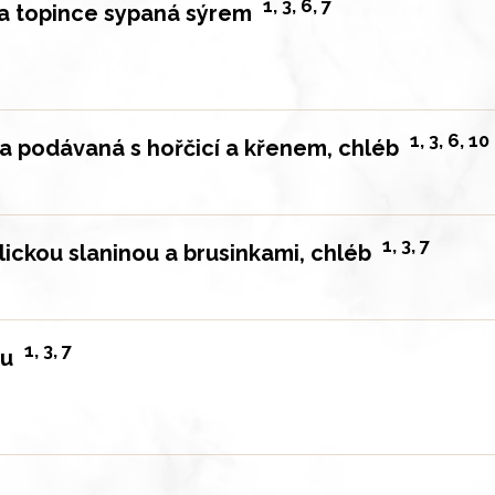
1, 3, 6, 7
a topince sypaná sýrem
1, 3, 6, 10
sa podávaná s hořčicí a křenem, chléb
1, 3, 7
ickou slaninou a brusinkami, chléb
1, 3, 7
ou