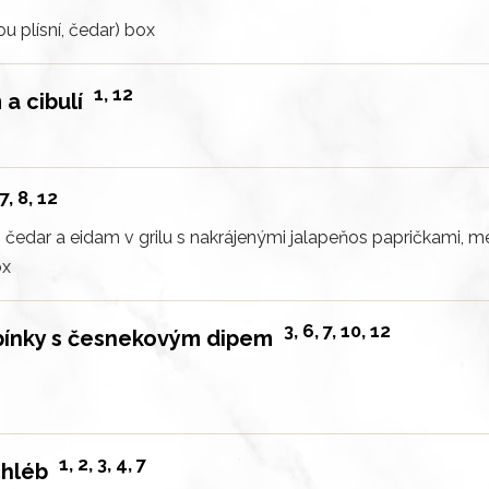
ou plísní, čedar)
box
1, 12
a cibulí
 7, 8, 12
čedar a eidam v grilu s nakrájenými jalapeňos papričkami, m
ox
3, 6, 7, 10, 12
ínky s česnekovým dipem
1, 2, 3, 4, 7
chléb