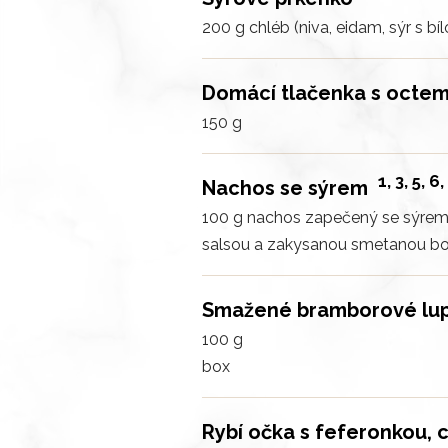
200 g chléb (niva, eidam, sýr s bíl
Domácí tlačenka s octem 
150 g
1, 3, 5, 6,
Nachos se sýrem
100 g nachos zapečený se sýrem 
salsou a zakysanou smetanou
b
Smažené bramborové lup
100 g
box
Rybí očka s feferonkou, 