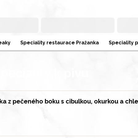
Nabídka
eaky
Speciality restaurace Pražanka
Speciality 
peciality k pivu
a z pečeného boku s cibulkou, okurkou a ch