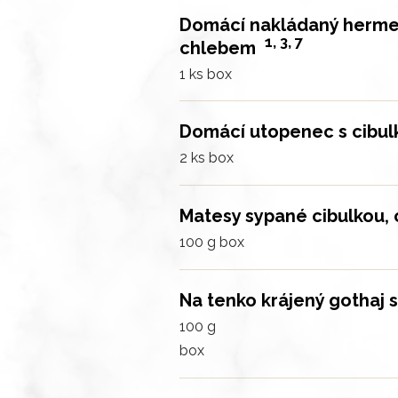
Domácí nakládaný hermelí
1, 3, 7
chlebem
1 ks
box
Domácí utopenec s cibu
2 ks
box
Matesy sypané cibulkou,
100 g
box
Na tenko krájený gothaj s
100 g
box