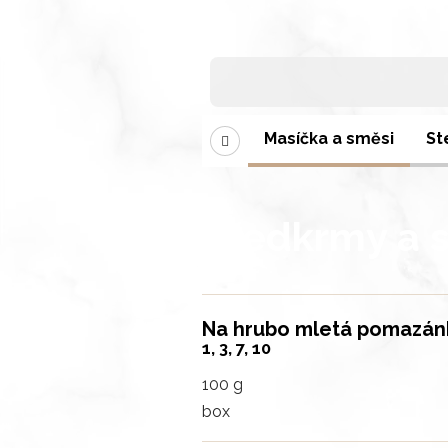
hyně
Saláty
Těstoviny
Masíčka a směsi
St
Předkrmy a s
Na hrubo mletá pomazánk
1, 3, 7, 10
100 g
box