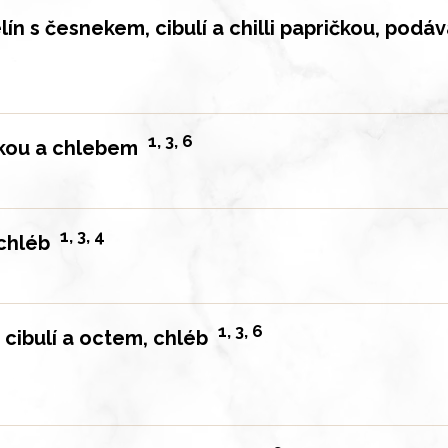
n s česnekem, cibulí a chilli papričkou, podá
1, 3, 6
lkou a chlebem
1, 3, 4
 chléb
1, 3, 6
 cibulí a octem, chléb