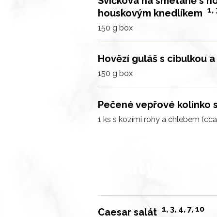
Svíčková na smetaně s 
1, 
houskovým knedlíkem
150 g
box
Hovězí guláš s cibulkou 
150 g
box
Pečené vepřové kolínko
1 ks s kozími rohy a chlebem (cc
Saláty
1, 3, 4, 7, 10
Caesar salát