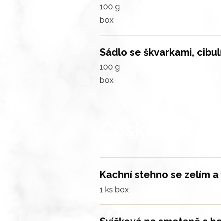
100 g
box
Sádlo se škvarkami, cibu
100 g
box
Česká kuchy
Kachní stehno se zelím a 
1 ks
box