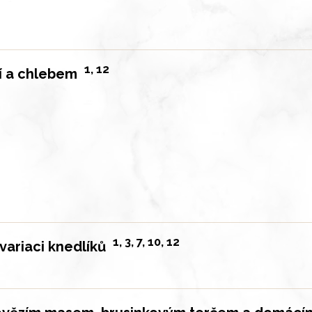
1, 12
lí a chlebem
ně
1, 3, 7, 10, 12
variaci knedlíků