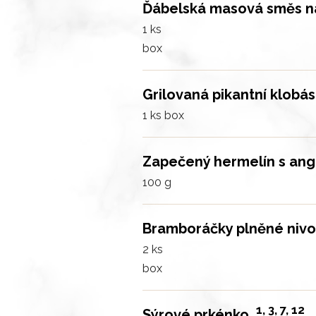
Ďábelská masová směs n
1 ks
box
Grilovaná pikantní klobá
1 ks
box
Zapečený hermelín s angl
100 g
Bramboráčky plněné niv
2 ks
box
1, 3, 7, 12
Sýrové prkénko