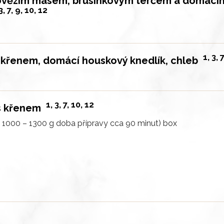
hovězím masem, brusinkovým terčem a domácí
3, 7, 9, 10, 12
1, 3, 
a křenem, domácí houskový knedlík, chleb
1, 3, 7, 10, 12
 s křenem
a 1000 – 1300 g doba přípravy cca 90 minut)
box