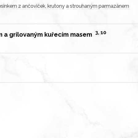
esinkem z ančoviček, krutony a strouhaným parmazánem
3, 10
em a grilovaným kuřecím masem