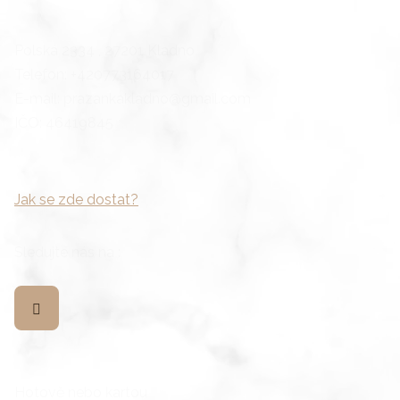
Polská 2334 , 27201 Kladno
Telefon:
+420773164017
E-mail:
prazankakladno@gmail.com
IČO:
46419845
Jak se zde dostat?
Sledujte nás na :
Hotově nebo kartou