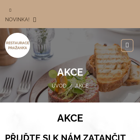
NOVINKA!
AKCE
ÚVOD
AKCE
AKCE
PŘIJĎTE SI K NÁM ZATANČIT