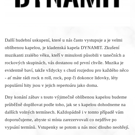
Další hudební uskupení, které u nás často vystupuje a je velmi
oblíbenou kapelou, je kladenská kapela DYNAMIT. Zkušení
muzikanti zralého věku, kteří v minulosti působili v tanečních a
rockových skupinách, vás dostanou od první chvíle. Muzika je
evidentně baví, takže vždycky s chutí rozjedou pro každého něco
- ať máte rádi rock n roll, rock, pop či dokonce lidovky, léty
populární hity jsou v jejich repertoáru jako doma.
Dny konání zábav s touto výjimečně oblíbenou kapelou budeme
průběžně doplňovat podle toho, jak se s kapelou dohodneme na
dalších volných termínech. Každopádně i v tomto případě vám
doporučujeme, abyste si místa zarezervovali co nejdříve po
vypsání termínů. Vstupenky se potom u nás moc dlouho neohřejí.